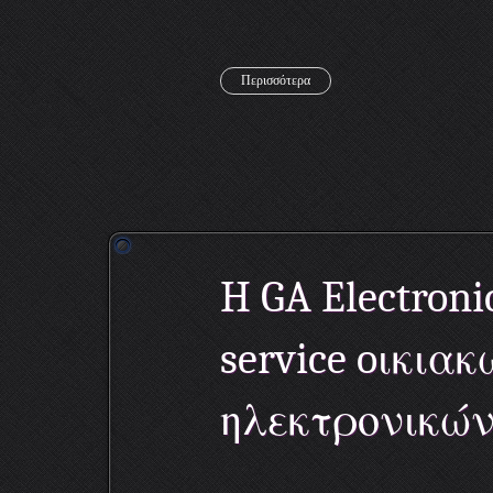
Περισσότερα
H GA Electron
service oικι
ηλεκτρονικών 